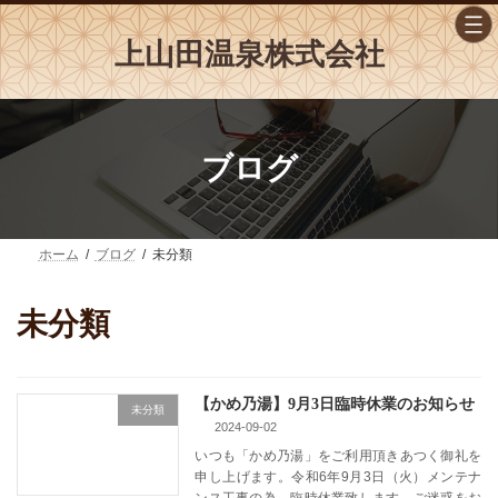
コ
ナ
ン
ビ
上山田温泉株式会社
テ
ゲ
ン
ー
ツ
シ
へ
ョ
ス
ン
キ
に
ブログ
ッ
移
プ
動
ホーム
ブログ
未分類
未分類
【かめ乃湯】9月3日臨時休業のお知らせ
未分類
2024-09-02
いつも「かめ乃湯」をご利用頂きあつく御礼を
申し上げます。令和6年9月3日（火）メンテナ