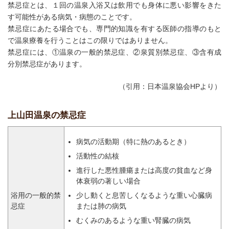
禁忌症とは、１回の温泉入浴又は飲用でも身体に悪い影響をきた
す可能性がある病気・病態のことです。
禁忌症にあたる場合でも、専門的知識を有する医師の指導のもと
で温泉療養を行うことはこの限りではありません。
禁忌症には、①温泉の一般的禁忌症、②泉質別禁忌症、③含有成
分別禁忌症があります。
（引用：日本温泉協会HPより）
上山田温泉の禁忌症
病気の活動期（特に熱のあるとき）
活動性の結核
進行した悪性腫瘍または高度の貧血など身
体衰弱の著しい場合
浴用の一般的禁
少し動くと息苦しくなるような重い心臓病
忌症
または肺の病気
むくみのあるような重い腎臓の病気