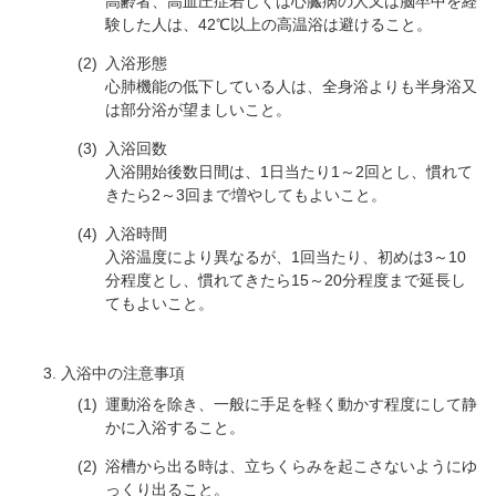
高齢者、高血圧症若しくは心臓病の人又は脳卒中を経
験した人は、42℃以上の高温浴は避けること。
入浴形態
心肺機能の低下している人は、全身浴よりも半身浴又
は部分浴が望ましいこと。
入浴回数
入浴開始後数日間は、1日当たり1～2回とし、慣れて
きたら2～3回まで増やしてもよいこと。
入浴時間
入浴温度により異なるが、1回当たり、初めは3～10
分程度とし、慣れてきたら15～20分程度まで延長し
てもよいこと。
入浴中の注意事項
運動浴を除き、一般に手足を軽く動かす程度にして静
かに入浴すること。
浴槽から出る時は、立ちくらみを起こさないようにゆ
っくり出ること。