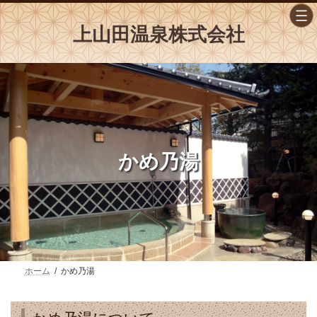
コ
ナ
ン
ビ
上山田温泉株式会社
テ
ゲ
ン
ー
ツ
シ
へ
ョ
ス
ン
キ
に
ッ
移
プ
動
かめ乃湯
ホーム
かめ乃湯