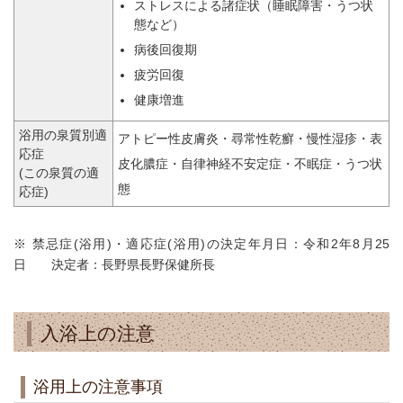
ストレスによる諸症状（睡眠障害・うつ状
態など）
病後回復期
疲労回復
健康増進
浴用の泉質別適
アトピー性皮膚炎・尋常性乾癬・慢性湿疹・表
応症
皮化膿症・自律神経不安定症・不眠症・うつ状
(この泉質の適
態
応症)
※ 禁忌症(浴用)・適応症(浴用)の決定年月日：令和2年8月25
日 決定者：長野県長野保健所長
入浴上の注意
浴用上の注意事項