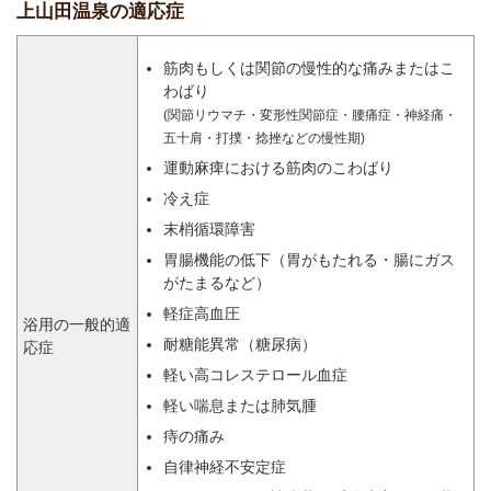
上山田温泉の適応症
筋肉もしくは関節の慢性的な痛みまたはこ
わばり
(関節リウマチ・変形性関節症・腰痛症・神経痛・
五十肩・打撲・捻挫などの慢性期)
運動麻痺における筋肉のこわばり
冷え症
末梢循環障害
胃腸機能の低下（胃がもたれる・腸にガス
がたまるなど）
軽症高血圧
浴用の一般的適
耐糖能異常（糖尿病）
応症
軽い高コレステロール血症
軽い喘息または肺気腫
痔の痛み
自律神経不安定症