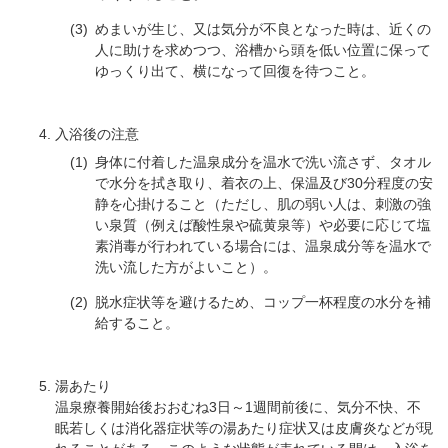
めまいが生じ、又は気分が不良となった時は、近くの
人に助けを求めつつ、浴槽から頭を低い位置に保って
ゆっくり出て、横になって回復を待つこと。
入浴後の注意
身体に付着した温泉成分を温水で洗い流さず、タオル
で水分を拭き取り、着衣の上、保温及び30分程度の安
静を心掛けること（ただし、肌の弱い人は、刺激の強
い泉質（例えば酸性泉や硫黄泉等）や必要に応じて塩
素消毒が行われている場合には、温泉成分等を温水で
洗い流した方がよいこと）。
脱水症状等を避けるため、コップ一杯程度の水分を補
給すること。
湯あたり
温泉療養開始後おおむね3日～1週間前後に、気分不快、不
眠若しくは消化器症状等の湯あたり症状又は皮膚炎などが現