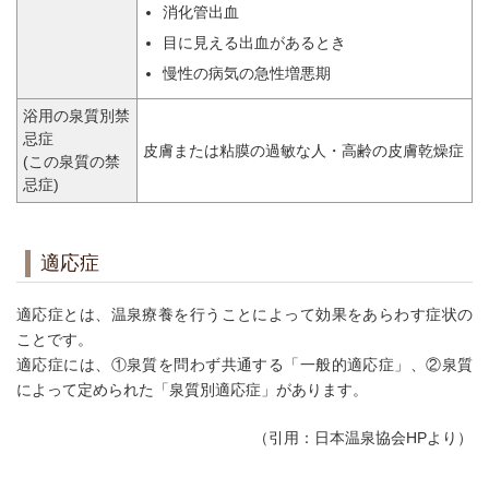
消化管出血
目に見える出血があるとき
慢性の病気の急性増悪期
浴用の泉質別禁
忌症
皮膚または粘膜の過敏な人・高齢の皮膚乾燥症
(この泉質の禁
忌症)
適応症
適応症とは、温泉療養を行うことによって効果をあらわす症状の
ことです。
適応症には、①泉質を問わず共通する「一般的適応症」、②泉質
によって定められた「泉質別適応症」があります。
（引用：日本温泉協会HPより）