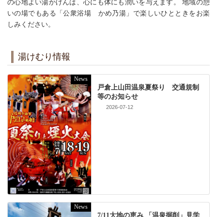
の心地よい湯かげんは、心にも体にも潤いを与えます。 地域の憩
いの場でもある「公衆浴場 かめ乃湯」で楽しいひとときをお楽
しみください。
湯けむり情報
News
戸倉上山田温泉夏祭り 交通規制
等のお知らせ
2026-07-12
News
7/11大地の恵み 「温泉掘削」見学