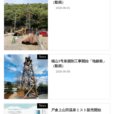
（動画）
2026-06-01
News
城山3号泉掘削工事開始「地鎮祭」
（動画）
2026-05-08
News
戸倉上山田温泉ミスト販売開始