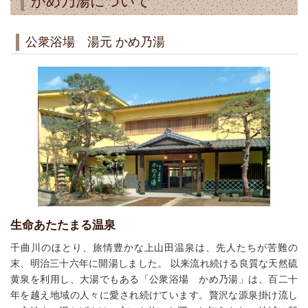
かめ乃湯について
公衆浴場 湯元 かめ乃湯
生命あたたまる温泉
千曲川のほとり、旅情豊かな上山田温泉は、先人たちが苦難の
末、明治三十六年に開湯しました。 以来流れ続ける良質な天然硫
黄泉を利用し、大湯でもある「公衆浴場 かめ乃湯」は、百二十
年を越え地域の人々に愛され続けています。贅沢な源泉掛け流し